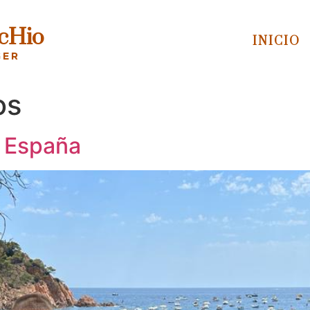
 cHio
INICIO
GER
os
n España